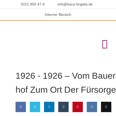
Skip
0221.950 47-0
info@haus-brigida.de
to
content
In­ter­ner Be­reich
1926 -
1926 – Vom Bau­er
Hof Zum Ort Der Für­sor­ge