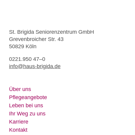
St. Bri­gi­da Se­nio­ren­zen­trum GmbH
Gre­ven­broi­cher Str. 43
50829 Köln
0221.950 47–0
info@​haus-​brigida.​de
Über uns
Pfle­ge­an­ge­bo­te
Le­ben bei uns
Ihr Weg zu uns
Kar­rie­re
Kon­takt