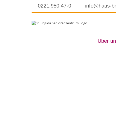
Skip
0221.950 47-0
info@haus-br
to
content
Über un
Im­pres­sum
St. Bri­gi­da Se­nio­ren­zen­trum GmbH