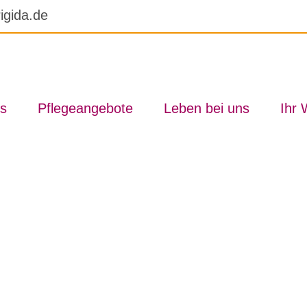
igida.de
s
Pfle­ge­an­ge­bo­te
Le­ben bei uns
Ihr 