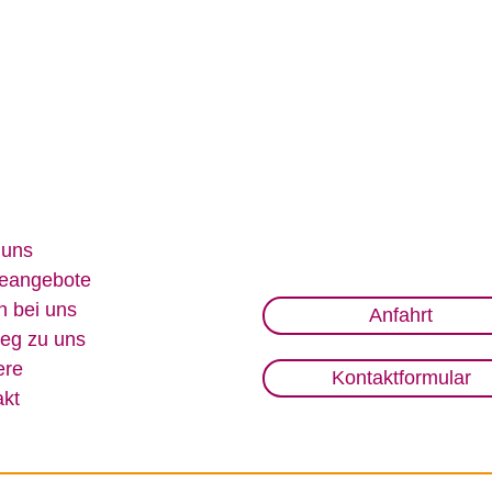
 uns
e­an­ge­bo­te
n bei uns
Anfahrt
eg zu uns
e­re
Kontaktformular
akt