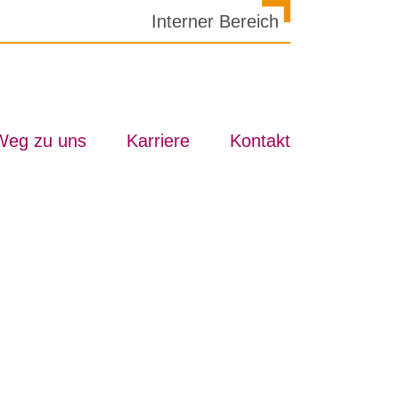
In­ter­ner Be­reich
Weg zu uns
Kar­rie­re
Kon­takt