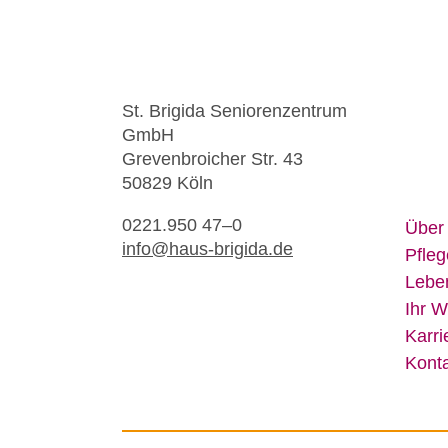
St. Bri­gi­da Se­nio­ren­zen­trum
GmbH
Gre­ven­broi­cher Str. 43
50829 Köln
0221.950 47–0
Über
info@​haus-​brigida.​de
Pfle­g
Le­be
Ihr W
Kar­ri
Kon­t