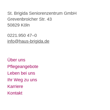
St. Bri­gi­da Se­nio­ren­zen­trum GmbH
Gre­ven­broi­cher Str. 43
50829 Köln
0221.950 47–0
info@​haus-​brigida.​de
Über uns
Pfle­ge­an­ge­bo­te
Le­ben bei uns
Ihr Weg zu uns
Kar­rie­re
Kon­takt