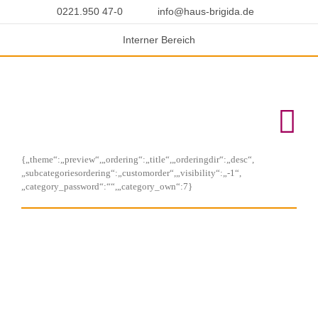
Skip
0221.950 47-0
info@haus-brigida.de
to
content
In­ter­ner Be­reich
{„theme“:„preview“,„ordering“:„title“,„orderingdir“:„desc“,
„subcategoriesordering“:„customorder“,„visibility“:„-1“,
„category_password“:““,„category_own“:7}