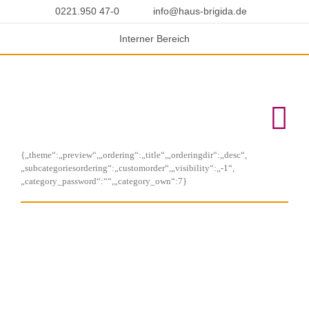
Skip
0221.950 47-0
info@haus-brigida.de
to
content
In­ter­ner Be­reich
{„theme“:„preview“,„ordering“:„title“,„orderingdir“:„desc“,
„subcategoriesordering“:„customorder“,„visibility“:„-1“,
„category_password“:““,„category_own“:7}