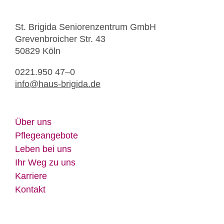
St. Bri­gi­da Se­nio­ren­zen­trum GmbH
Gre­ven­broi­cher Str. 43
50829 Köln
0221.950 47–0
info@​haus-​brigida.​de
Über uns
Pfle­ge­an­ge­bo­te
Le­ben bei uns
Ihr Weg zu uns
Kar­rie­re
Kon­takt