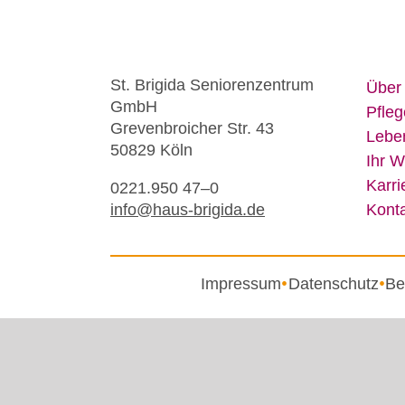
St. Bri­gi­da Se­nio­ren­zen­trum
Über
GmbH
Pfle­g
Gre­ven­broi­cher Str. 43
Le­be
50829 Köln
Ihr W
Kar­ri
0221.950 47–0
info@​haus-​brigida.​de
Kon­t
Impressum
Datenschutz
Be