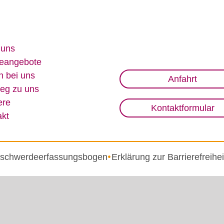
 uns
e­an­ge­bo­te
n bei uns
Anfahrt
eg zu uns
e­re
Kontaktformular
akt
schwerdeerfassungsbogen
Erklärung zur Barrierefreihei