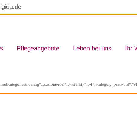
igida.de
s
Pfle­ge­an­ge­bo­te
Le­ben bei uns
Ihr 
c“,„subcategoriesordering“:„customorder“,„visibility“:„-1“,„category_password“