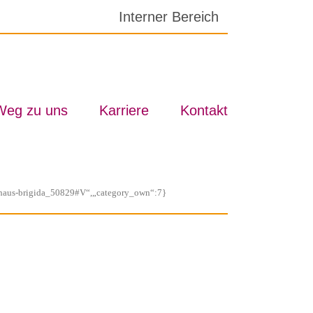
In­ter­ner Be­reich
Weg zu uns
Kar­rie­re
Kon­takt
:“#haus-brigida_50829#V“,„category_own“:7}