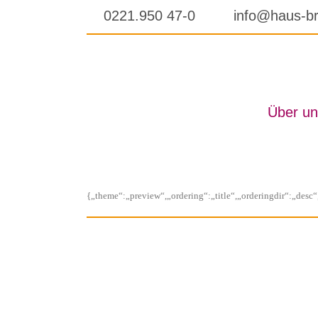
Skip
0221.950 47-0
info@haus-br
to
content
Über un
{„theme“:„preview“,„ordering“:„title“,„orderingdir“:„des