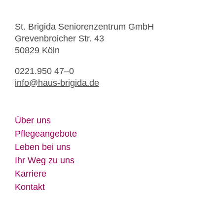
St. Bri­gi­da Se­nio­ren­zen­trum GmbH
Gre­ven­broi­cher Str. 43
50829 Köln
0221.950 47–0
info@​haus-​brigida.​de
Über uns
Pfle­ge­an­ge­bo­te
Le­ben bei uns
Ihr Weg zu uns
Kar­rie­re
Kon­takt