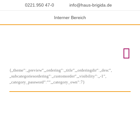
Skip
0221.950 47-0
info@haus-brigida.de
to
content
In­ter­ner Be­reich
{„theme“:„preview“,„ordering“:„title“,„orderingdir“:„desc“,
„subcategoriesordering“:„customorder“,„visibility“:„-1“,
„category_password“:““,„category_own“:7}