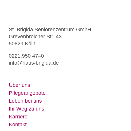
St. Bri­gi­da Se­nio­ren­zen­trum GmbH
Gre­ven­broi­cher Str. 43
50829 Köln
0221.950 47–0
info@​haus-​brigida.​de
Über uns
Pfle­ge­an­ge­bo­te
Le­ben bei uns
Ihr Weg zu uns
Kar­rie­re
Kon­takt