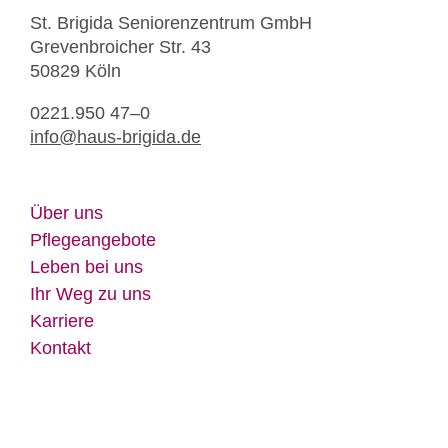
St. Bri­gi­da Se­nio­ren­zen­trum GmbH
Gre­ven­broi­cher Str. 43
50829 Köln
0221.950 47–0
info@​haus-​brigida.​de
Über uns
Pfle­ge­an­ge­bo­te
Le­ben bei uns
Ihr Weg zu uns
Kar­rie­re
Kon­takt