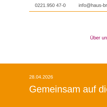
Skip
0221.950 47-0
info@haus-br
to
content
Über un
28.04.2026
Ge­mein­sam auf di