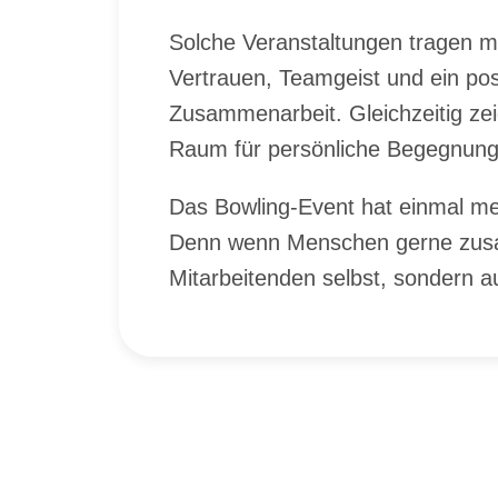
Sol­che Ver­an­stal­tun­gen tra­gen m
Ver­trau­en, Team­geist und ein po­si­t
Zu­sam­men­ar­beit. Gleich­zei­tig ze
Raum für per­sön­li­che Be­geg­nun­g
Das Bow­ling-Event hat ein­mal mehr 
Denn wenn Men­schen ger­ne zu­sam­m
Mit­ar­bei­ten­den selbst, son­dern a