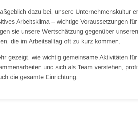
aß­geb­lich dazu bei, un­se­re Un­ter­neh­mens­kul­tur e
i­ves Ar­beits­kli­ma – wich­ti­ge Vor­aus­set­zun­gen für 
i­gen sie un­se­re Wert­schät­zung ge­gen­über un­se­ren
en, die im Ar­beits­all­tag oft zu kurz kom­men.
ge­zeigt, wie wich­tig ge­mein­sa­me Ak­ti­vi­tä­ten für
en­ar­bei­ten und sich als Team ver­ste­hen, pro­fi­t
uch die ge­sam­te Ein­rich­tung.