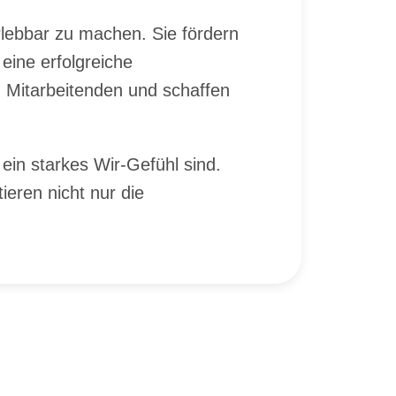
r­leb­bar zu ma­chen. Sie för­dern
eine er­folg­rei­che
 Mit­ar­bei­ten­den und schaf­fen
 ein star­kes Wir-Ge­fühl sind.
ie­ren nicht nur die