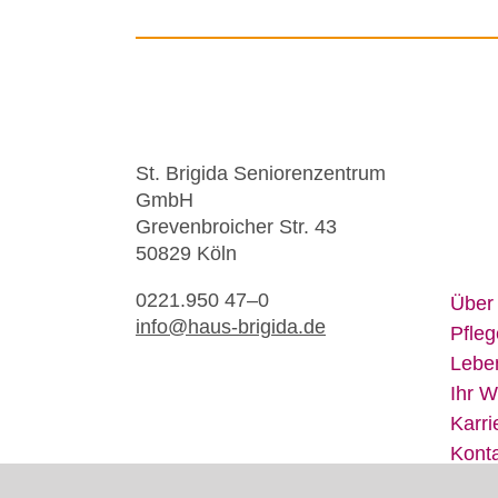
St. Bri­gi­da Se­nio­ren­zen­trum
GmbH
Gre­ven­broi­cher Str. 43
50829 Köln
0221.950 47–0
Über
info@​haus-​brigida.​de
Pfle­g
Le­be
Ihr W
Kar­ri
Kon­t