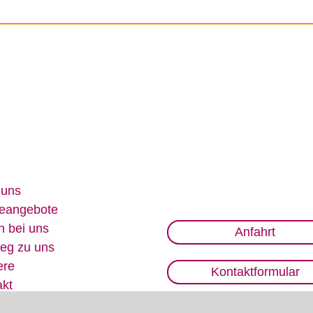
 uns
e­an­ge­bo­te
n bei uns
Anfahrt
eg zu uns
e­re
Kontaktformular
akt