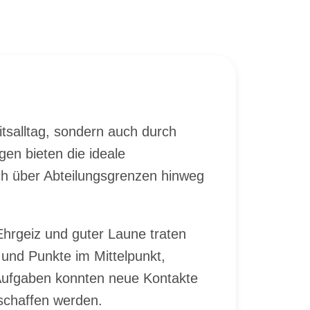
its­all­tag, son­dern auch durch
­gen bie­ten die idea­le
ch über Ab­tei­lungs­gren­zen hin­weg
Ehr­geiz und gu­ter Lau­ne tra­ten
und Punk­te im Mit­tel­punkt,
 Auf­ga­ben konn­ten neue Kon­tak­te
­schaf­fen wer­den.