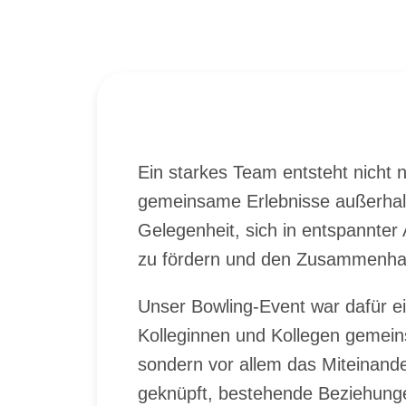
Ein star­kes Team ent­steht nicht nu
ge­mein­sa­me Er­leb­nis­se au­ßer­halb
Ge­le­gen­heit, sich in ent­spann­te
zu för­dern und den Zu­sam­men­halt
Un­ser Bow­ling-Event war da­für ein
Kol­le­gin­nen und Kol­le­gen ge­me
son­dern vor al­lem das Mit­ein­an­d
ge­knüpft, be­stehen­de Be­zie­hun­ge