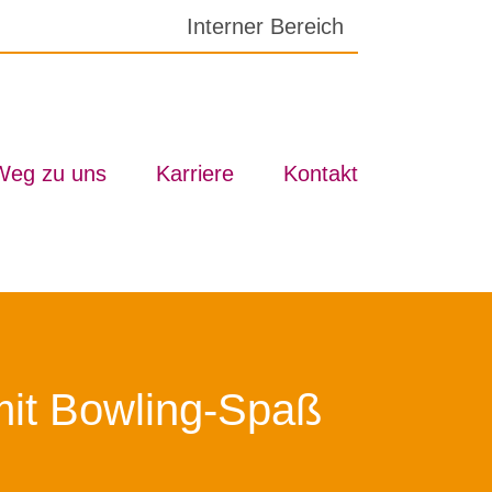
In­ter­ner Be­reich
Weg zu uns
Kar­rie­re
Kon­takt
 mit Bow­ling-Spaß