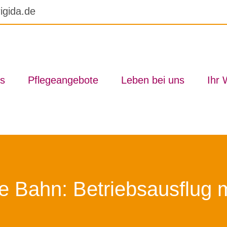
igida.de
s
Pfle­ge­an­ge­bo­te
Le­ben bei uns
Ihr 
e Bahn: Be­triebs­aus­flug