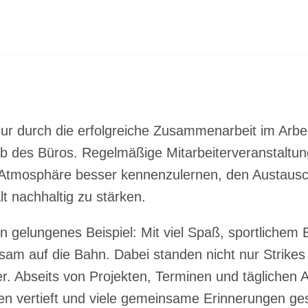
r durch die er­folg­rei­che Zu­sam­men­ar­beit im Ar­be
 des Bü­ros. Re­gel­mä­ßi­ge Mit­ar­bei­ter­ver­an­stal­tun
r At­mo­sphä­re bes­ser ken­nen­zu­ler­nen, den Aus­taus
 nach­hal­tig zu stär­ken.
 ge­lun­ge­nes Bei­spiel: Mit viel Spaß, sport­li­chem 
in­sam auf die Bahn. Da­bei stan­den nicht nur Strikes 
er. Ab­seits von Pro­jek­ten, Ter­mi­nen und täg­li­chen
n ver­tieft und vie­le ge­mein­sa­me Er­in­ne­run­gen ge